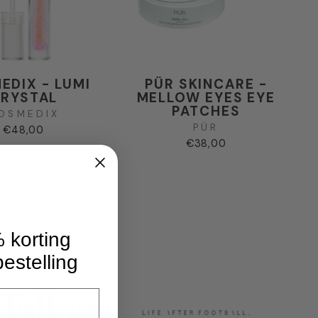
EDIX - LUMI
PÜR SKINCARE -
RYSTAL
MELLOW EYES EYE
PATCHES
OSMEDIX
PÜR
€48,00
€38,00
 korting
bestelling