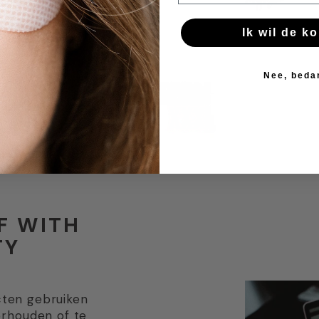
Ik wil de ko
Nee, beda
F WITH
TY
ucten gebruiken
erhouden of te