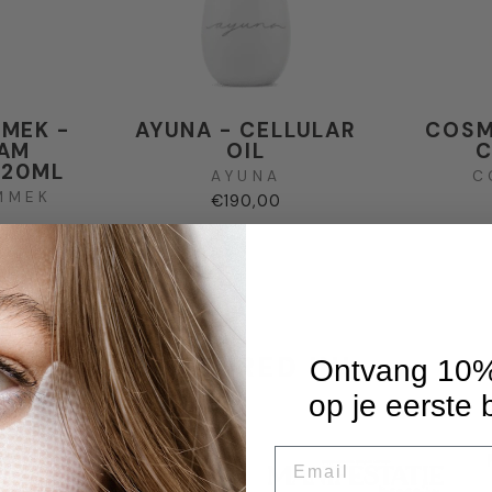
MEK -
AYUNA - CELLULAR
COSM
OAM
OIL
C
120ML
AYUNA
C
MMEK
€190,00
FEATURED IN!
Ontvang 10%
op je eerste 
EMAIL