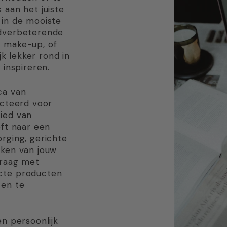
 aan het juiste
 in de mooiste
idverbeterende
, make-up, of
ijk lekker rond in
 inspireren.
ca van
ecteerd voor
ied van
eft naar een
rging, gerichte
rken van jouw
graag met
cte producten
ten te
en persoonlijk