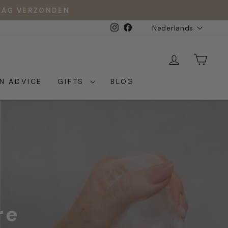
DAAG VERZONDEN
TAAL
Instagram
Facebook
Nederlands
INLOGGEN
WIN
IN ADVICE
GIFTS
BLOG
re