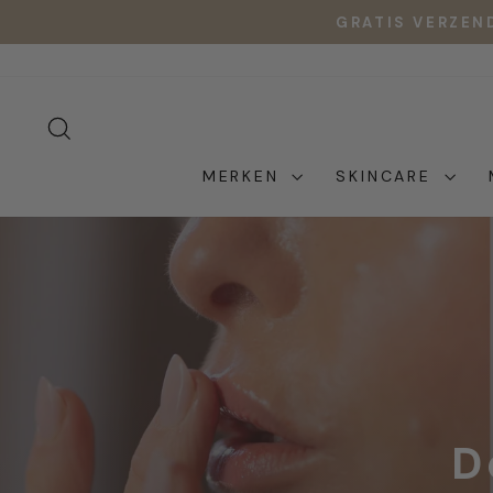
Ga
GRATIS VERZEN
naar
inhoud
ZOEKOPDRACHT
MERKEN
SKINCARE
D