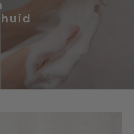
n
 huid