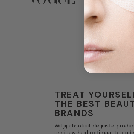
TREAT YOURSEL
THE BEST BEAU
BRANDS
Wil jij absoluut de juiste prod
om jouw huid optimaal te ond