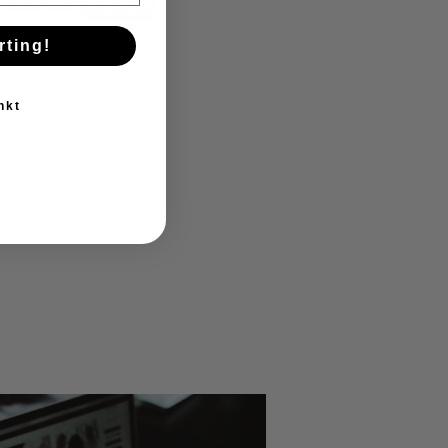
rting!
nkt