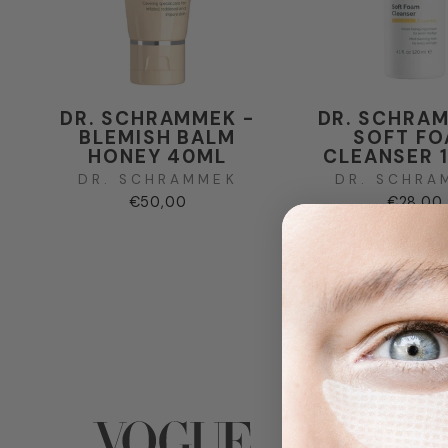
DR. SCHRAMMEK -
DR. SCHRAM
BLEMISH BALM
SOFT F
HONEY 40ML
CLEANSER 
DR. SCHRAMMEK
DR. SCHRA
€50,00
€28,00